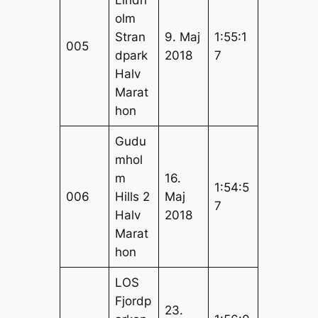
olm
Stran
9. Maj
1:55:1
005
dpark
2018
7
Halv
Marat
hon
Gudu
mhol
m
16.
1:54:5
006
Hills 2
Maj
7
Halv
2018
Marat
hon
LOS
Fjordp
23.