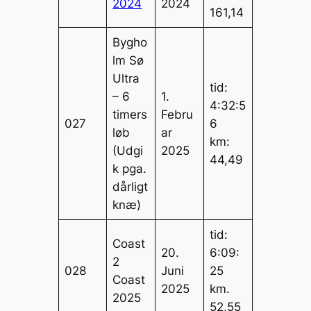
2024
2024
161,14
Bygho
lm Sø
Ultra
tid:
– 6
1.
4:32:5
timers
Febru
027
6
løb
ar
km:
(Udgi
2025
44,49
k pga.
dårligt
knæ)
tid:
Coast
20.
6:09:
2
028
Juni
25
Coast
2025
km.
2025
52,55