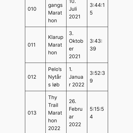
10.
gangs
3:44:1
010
Juli
Marat
5
2021
hon
3.
Klarup
Oktob
3:43:
011
Marat
er
39
hon
2021
Pelo’s
1.
3:52:3
012
Nytår
Janua
9
s løb
r 2022
Thy
26.
Trail
Febru
5:15:5
013
Marat
ar
4
hon
2022
2022