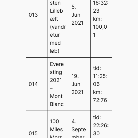
sten
16:32:
5.
Lilleb
23
013
Juni
ælt
km:
2021
(vandr
100,0
etur
1
med
løb)
Evere
tid:
sting
19.
11:25:
2021
014
Juni
06
–
2021
km:
Mont
72:76
Blanc
tid:
100
4.
22:26:
Miles
Septe
015
30
Mors
mber