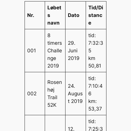
Løbet
Tid/Di
Nr.
s
Dato
stanc
navn
e
8
tid:
timers
29.
7:32:3
001
Challe
Juni
5
nge
2019
km
2019
50,81
tid:
Rosen
24.
7:10:4
høj
002
Augus
6
Trail
t 2019
km:
52K
53,37
tid:
12.
7:25:3