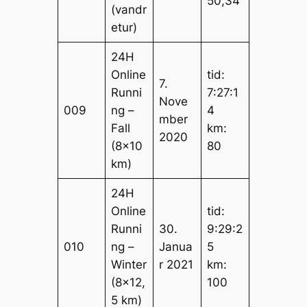
50,34
(vandr
etur)
24H
Online
tid:
7.
Runni
7:27:1
Nove
009
ng –
4
mber
Fall
km:
2020
(8×10
80
km)
24H
Online
tid:
Runni
30.
9:29:2
010
ng –
Janua
5
Winter
r 2021
km:
(8×12,
100
5 km)