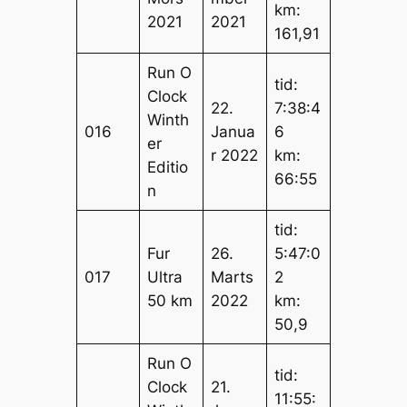
km:
2021
2021
161,91
Run O
tid:
Clock
22.
7:38:4
Winth
016
Janua
6
er
r 2022
km:
Editio
66:55
n
tid:
Fur
26.
5:47:0
017
Ultra
Marts
2
50 km
2022
km:
50,9
Run O
tid:
Clock
21.
11:55: