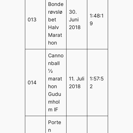
Bonde
røvslø
30.
1:48:1
013
bet
Juni
9
Halv
2018
Marat
hon
Canno
nball
½
marat
11. Juli
1:57:5
014
hon
2018
2
Gudu
mhol
m IF
Porte
n