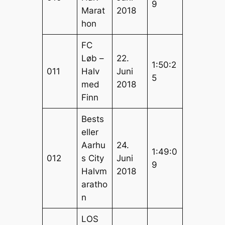
9
Marat
2018
hon
FC
Løb –
22.
1:50:2
011
Halv
Juni
5
med
2018
Finn
Bests
eller
Aarhu
24.
1:49:0
012
s City
Juni
9
Halvm
2018
aratho
n
LOS