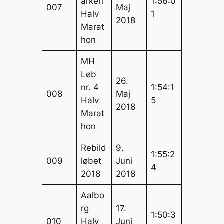
arken
1:56:0
007
Maj
Halv
1
2018
Marat
hon
MH
Løb
26.
nr. 4
1:54:1
008
Maj
Halv
5
2018
Marat
hon
Rebild
9.
1:55:2
009
løbet
Juni
4
2018
2018
Aalbo
rg
17.
1:50:3
010
Halv
Juni