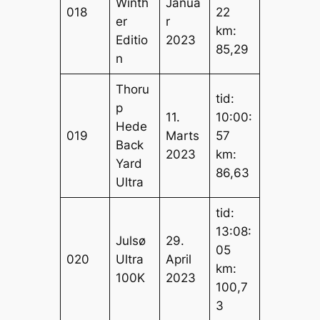
Winth
Janua
018
22
er
r
km:
Editio
2023
85,29
n
Thoru
tid:
p
11.
10:00:
Hede
019
Marts
57
Back
2023
km:
Yard
86,63
Ultra
tid:
13:08:
Julsø
29.
05
020
Ultra
April
km:
100K
2023
100,7
3