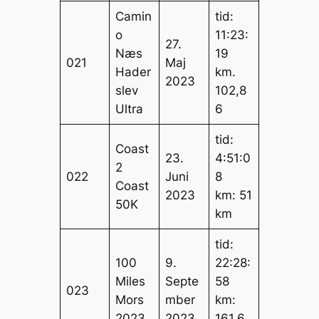
Camin
tid:
o
11:23:
27.
Næs
19
021
Maj
Hader
km.
2023
slev
102,8
Ultra
6
tid:
Coast
23.
4:51:0
2
022
Juni
8
Coast
2023
km: 51
50K
km
tid:
100
9.
22:28:
Miles
Septe
58
023
Mors
mber
km:
2023
2023
161,6