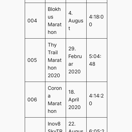
Blokh
4.
us
4:18:0
004
Augus
Marat
0
t
hon
Thy
29.
Trail
Febru
5:04:
005
Marat
ar
48
hon
2020
2020
Coron
18.
a
4:14:2
006
April
Marat
0
2020
hon
Inov8
22.
SkyTR
Augus
6:05:2