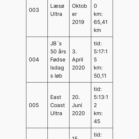
Læsø
Oktob
0
003
Ultra
er
km:
2019
65,41
km
JB´s
tid:
50 års
3.
5:17:1
004
Fødse
April
5
lsdag
2020
km:
s løb
50,11
tid:
East
20.
5:13:1
005
Coast
Juni
2
Ultra
2020
km:
45
tid:
15.