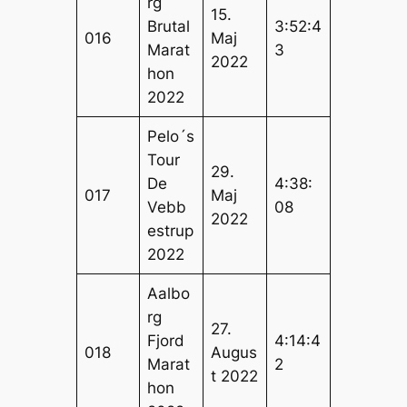
rg
15.
Brutal
3:52:4
016
Maj
Marat
3
2022
hon
2022
Pelo´s
Tour
29.
De
4:38:
017
Maj
Vebb
08
2022
estrup
2022
Aalbo
rg
27.
Fjord
4:14:4
018
Augus
Marat
2
t 2022
hon