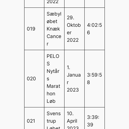
2022
Sæbyl
29.
øbet
Oktob
4:02:5
019
Knæk
er
6
Cance
2022
r
PELO
S
1.
Nytår
Janua
3:59:5
020
s
r
8
Marat
2023
hon
Løb
Svens
10.
3:39:
021
trup
April
39
Løbet
2023