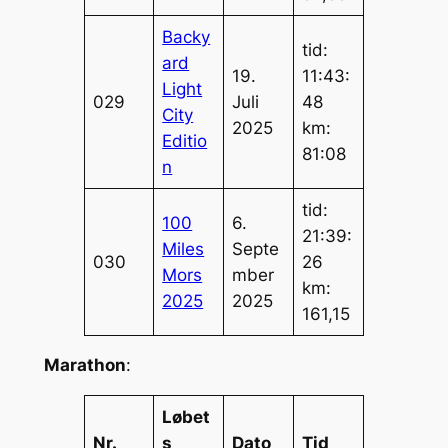
Backy
tid:
ard
19.
11:43:
Light
029
Juli
48
City
2025
km:
Editio
81:08
n
tid:
100
6.
21:39:
Miles
Septe
030
26
Mors
mber
km:
2025
2025
161,15
Marathon
:
Løbet
Nr.
s
Dato
Tid