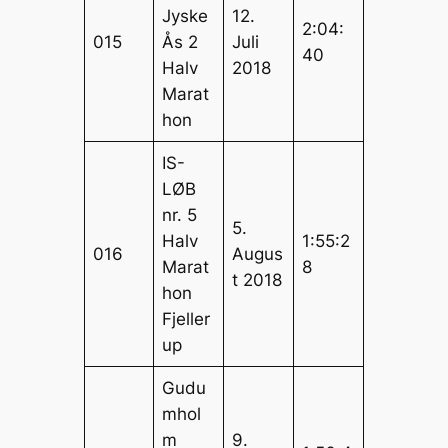
Jyske
12.
2:04:
015
Ås 2
Juli
40
Halv
2018
Marat
hon
IS-
LØB
nr. 5
5.
Halv
1:55:2
016
Augus
Marat
8
t 2018
hon
Fjeller
up
Gudu
mhol
m
9.