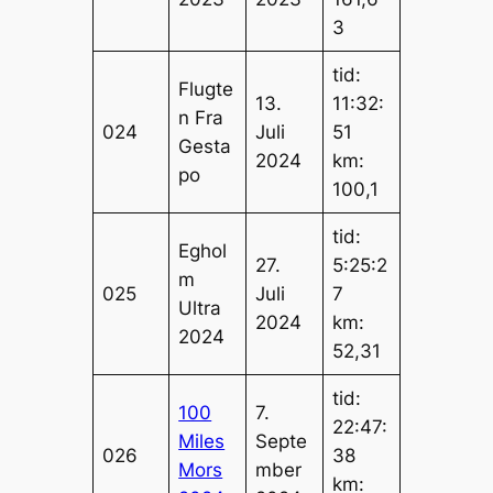
3
tid:
Flugte
13.
11:32:
n Fra
024
Juli
51
Gesta
2024
km:
po
100,1
tid:
Eghol
27.
5:25:2
m
025
Juli
7
Ultra
2024
km:
2024
52,31
tid:
100
7.
22:47:
Miles
Septe
026
38
Mors
mber
km: