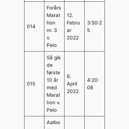
Forårs
Marat
12.
hon
Febru
3:50:2
014
nr. 3
ar
5
v.
2022
Pelo
Så gik
de
første
6.
10 år
4:20:
015
April
med
08
2022
Marat
hon v.
Pelo
Aalbo