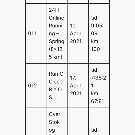
24H
Online
tid:
Runni
10.
9:05:
011
ng –
April
09
Spring
2021
km:
(8×12,
100
5 km)
tid:
Run O
17.
7:38:2
Clock
012
April
1
B.Y.O.
2021
km:
S.
67:81
Over
Stok
og
tid: