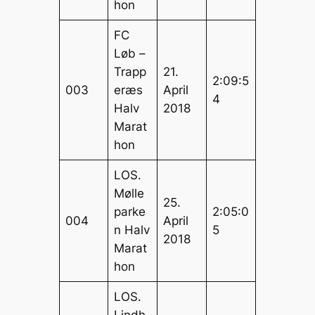
hon
FC
Løb –
Trapp
21.
2:09:5
003
eræs
April
4
Halv
2018
Marat
hon
LOS.
Mølle
25.
parke
2:05:0
004
April
n Halv
5
2018
Marat
hon
LOS.
Lindh