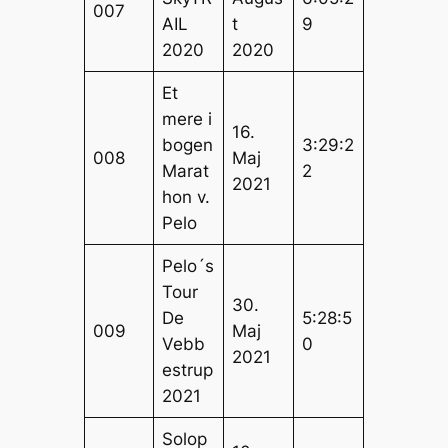
007
AIL
t
9
2020
2020
Et
mere i
16.
bogen
3:29:2
008
Maj
Marat
2
2021
hon v.
Pelo
Pelo´s
Tour
30.
De
5:28:5
009
Maj
Vebb
0
2021
estrup
2021
Solop