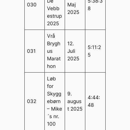
De
5:38:3
030
Maj
Vebb
8
2025
estrup
2025
Vrå
Brygh
12.
5:11:2
031
us
Juli
5
Marat
2025
hon
Løb
for
Skygg
9.
4:44:
032
ebørn
augus
48
– Mike
t 2025
´s nr.
100