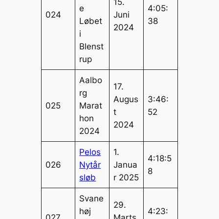
15.
e
4:05:
024
Juni
Løbet
38
2024
i
Blenst
rup
Aalbo
17.
rg
Augus
3:46:
025
Marat
t
52
hon
2024
2024
Pelos
1.
4:18:5
026
Nytår
Janua
8
sløb
r 2025
Svane
29.
høj
4:23:
027
Marts