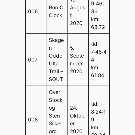
9:46:
Run O
Augus
006
36
Clock
t
km:
2020
68,72
Skage
tid:
n
5.
7:46:4
Odde
Septe
007
4
Ulta
mber
km:
Trail –
2020
61,84
SOUT
Over
Stock
tid:
og
24.
8:24:1
Sten
Oktob
008
9
Silkeb
er
km:
org
2020